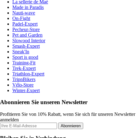
La sellerie de Maé
Made in Paradis
Nauti-wave
On-Fight
Padel-Expert
Pecheur-Store
Pet and Garden
Slowood Interior
Smash-Expert
Sneak'In
Sport is good
Training-Fit
Trek-Expert
Triathlon-Expert
TripnBikers
Vélo-Store
Winter-Expert
Abonnieren Sie unseren Newsletter
Profitieren Sie von 10% Rabatt, wenn Sie sich für unseren Newsletter
anmelden
Abonnieren