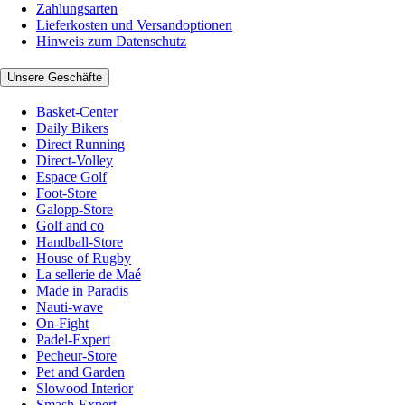
Zahlungsarten
Lieferkosten und Versandoptionen
Hinweis zum Datenschutz
Unsere Geschäfte
Basket-Center
Daily Bikers
Direct Running
Direct-Volley
Espace Golf
Foot-Store
Galopp-Store
Golf and co
Handball-Store
House of Rugby
La sellerie de Maé
Made in Paradis
Nauti-wave
On-Fight
Padel-Expert
Pecheur-Store
Pet and Garden
Slowood Interior
Smash-Expert