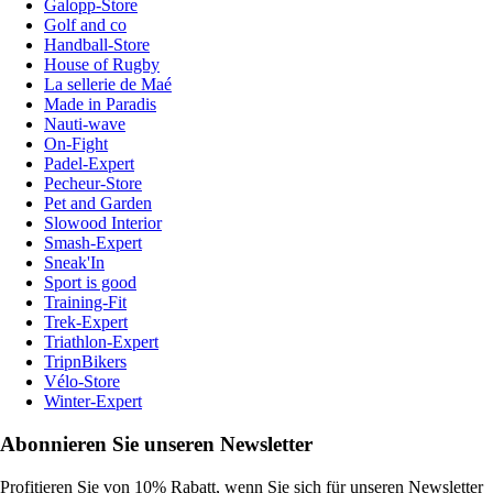
Galopp-Store
Golf and co
Handball-Store
House of Rugby
La sellerie de Maé
Made in Paradis
Nauti-wave
On-Fight
Padel-Expert
Pecheur-Store
Pet and Garden
Slowood Interior
Smash-Expert
Sneak'In
Sport is good
Training-Fit
Trek-Expert
Triathlon-Expert
TripnBikers
Vélo-Store
Winter-Expert
Abonnieren Sie unseren Newsletter
Profitieren Sie von 10% Rabatt, wenn Sie sich für unseren Newsletter