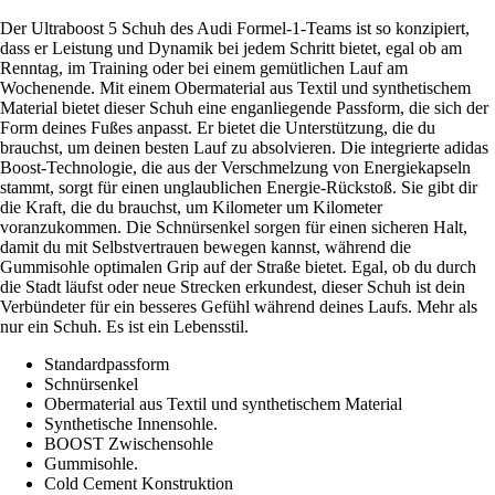
Der Ultraboost 5 Schuh des Audi Formel-1-Teams ist so konzipiert,
dass er Leistung und Dynamik bei jedem Schritt bietet, egal ob am
Renntag, im Training oder bei einem gemütlichen Lauf am
Wochenende. Mit einem Obermaterial aus Textil und synthetischem
Material bietet dieser Schuh eine enganliegende Passform, die sich der
Form deines Fußes anpasst. Er bietet die Unterstützung, die du
brauchst, um deinen besten Lauf zu absolvieren. Die integrierte adidas
Boost-Technologie, die aus der Verschmelzung von Energiekapseln
stammt, sorgt für einen unglaublichen Energie-Rückstoß. Sie gibt dir
die Kraft, die du brauchst, um Kilometer um Kilometer
voranzukommen. Die Schnürsenkel sorgen für einen sicheren Halt,
damit du mit Selbstvertrauen bewegen kannst, während die
Gummisohle optimalen Grip auf der Straße bietet. Egal, ob du durch
die Stadt läufst oder neue Strecken erkundest, dieser Schuh ist dein
Verbündeter für ein besseres Gefühl während deines Laufs. Mehr als
nur ein Schuh. Es ist ein Lebensstil.
Standardpassform
Schnürsenkel
Obermaterial aus Textil und synthetischem Material
Synthetische Innensohle.
BOOST Zwischensohle
Gummisohle.
Cold Cement Konstruktion