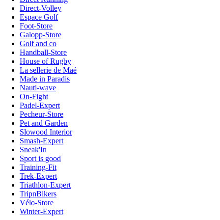
Direct-Volley
Espace Golf
Foot-Store
Galopp-Store
Golf and co
Handball-Store
House of Rugby
La sellerie de Maé
Made in Paradis
Nauti-wave
On-Fight
Padel-Expert
Pecheur-Store
Pet and Garden
Slowood Interior
Smash-Expert
Sneak'In
Sport is good
Training-Fit
Trek-Expert
Triathlon-Expert
TripnBikers
Vélo-Store
Winter-Expert